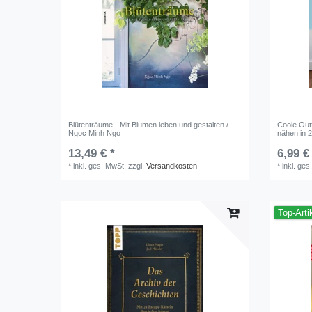
Blütenträume - Mit Blumen leben und gestalten /
Coole Outf
Ngoc Minh Ngo
nähen in 2
13,49 € *
6,99 €
*
inkl. ges. MwSt.
zzgl.
Versandkosten
*
inkl. ges
Top-Arti