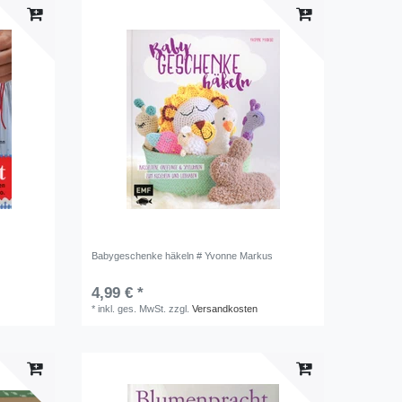
Babygeschenke häkeln # Yvonne Markus
4,99 € *
*
inkl. ges. MwSt.
zzgl.
Versandkosten