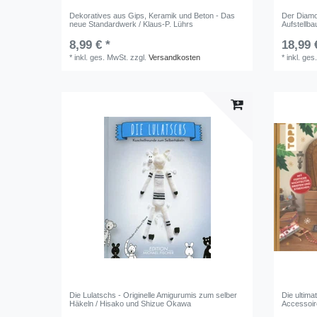
Dekoratives aus Gips, Keramik und Beton - Das
Der Diamo
neue Standardwerk / Klaus-P. Lührs
Aufstellb
8,99 € *
18,99 
*
inkl. ges. MwSt.
zzgl.
Versandkosten
*
inkl. ges
Die Lulatschs - Originelle Amigurumis zum selber
Die ultima
Häkeln / Hisako und Shizue Okawa
Accessoire