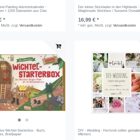
nd-Painting-Adventskalender -
Der kleine Strickladen in den Highlands -
aum + 1200 Diamanten aus Glas
Maighreads Strickbox / Susanne Oswal
€ *
16,99 € *
. MwSt.
zzgl.
Versandkosten
*
inkl. ges. MwSt.
zzgl.
Versandkosten
tive Wichtel-Starterbox - Buch,
DIY - Wedding - Hochzeit selber gestalten
s, Briefpapier
Milchers