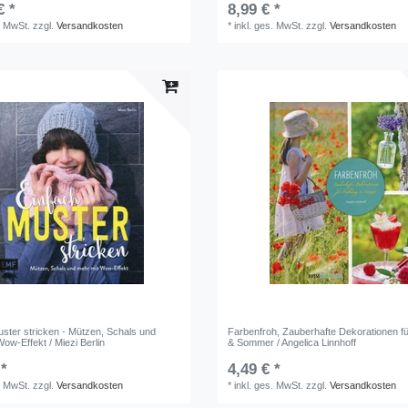
€ *
8,99 € *
. MwSt.
zzgl.
Versandkosten
*
inkl. ges. MwSt.
zzgl.
Versandkosten
uster stricken - Mützen, Schals und
Farbenfroh, Zauberhafte Dekorationen fü
ow-Effekt / Miezi Berlin
& Sommer / Angelica Linnhoff
 *
4,49 € *
. MwSt.
zzgl.
Versandkosten
*
inkl. ges. MwSt.
zzgl.
Versandkosten