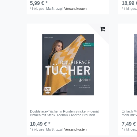
5,99 € *
18,99 
*
inkl. ges. MwSt.
zzgl.
Versandkosten
*
inkl. ges
Doubleface-Tücher in Runden stricken - genial
Einfach M
einfach mit Steek-Technik / Andrea Brauneis
mehr mit W
10,49 € *
7,49 €
*
inkl. ges. MwSt.
zzgl.
Versandkosten
*
inkl. ges