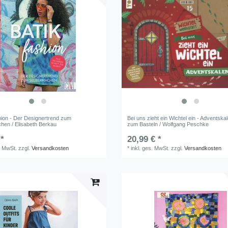
hion - Der Designertrend zum
Bei uns zieht ein Wichtel ein - Adventska
hen / Elisabeth Berkau
zum Basteln / Wolfgang Peschke
 *
20,99 € *
. MwSt.
zzgl.
Versandkosten
*
inkl. ges. MwSt.
zzgl.
Versandkosten