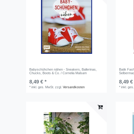
Babyschühchen nähen - Sneakers, Ballerinas,
Batik Fas
Chucks, Boots & Co. / Cornelia Malsam
Selbermac
8,49 € *
8,49 €
*
inkl. ges. MwSt.
zzgl.
Versandkosten
*
inkl. ges