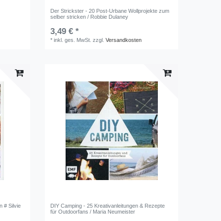
Der Strickster - 20 Post-Urbane Wollprojekte zum
d
selber stricken / Robbie Dulaney
3,49 € *
*
inkl. ges. MwSt.
zzgl.
Versandkosten
 # Silvie
DIY Camping - 25 Kreativanleitungen & Rezepte
für Outdoorfans / Maria Neumeister