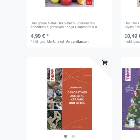
Das große Natur-Deko-Buch - Dekorieren,
Das Röcke
schenken & genießen / Katja Graumann u.a.
Styles / M
4,99 € *
10,49 
*
inkl. ges. MwSt.
zzgl.
Versandkosten
*
inkl. ges