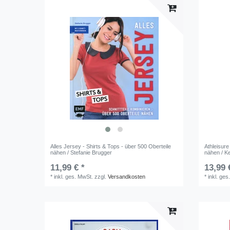
Alles Jersey - Shirts & Tops - über 500 Oberteile
Athleisure
nähen / Stefanie Brugger
nähen / K
11,99 € *
13,99 
*
inkl. ges. MwSt.
zzgl.
Versandkosten
*
inkl. ges