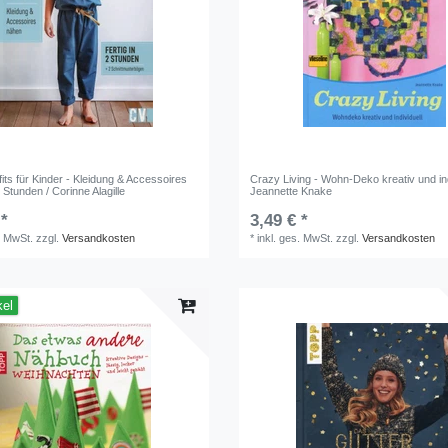
its für Kinder - Kleidung & Accessoires
Crazy Living - Wohn-Deko kreativ und ind
 Stunden / Corinne Alagille
Jeannette Knake
 *
3,49 € *
. MwSt.
zzgl.
Versandkosten
*
inkl. ges. MwSt.
zzgl.
Versandkosten
kel