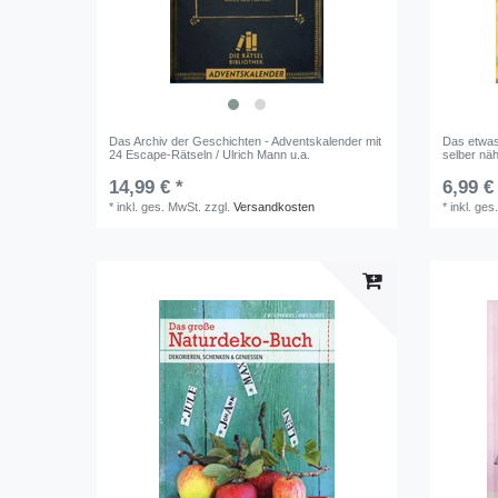
Das Archiv der Geschichten - Adventskalender mit
Das etwa
24 Escape-Rätseln / Ulrich Mann u.a.
selber nä
14,99 € *
6,99 €
*
inkl. ges. MwSt.
zzgl.
Versandkosten
*
inkl. ges