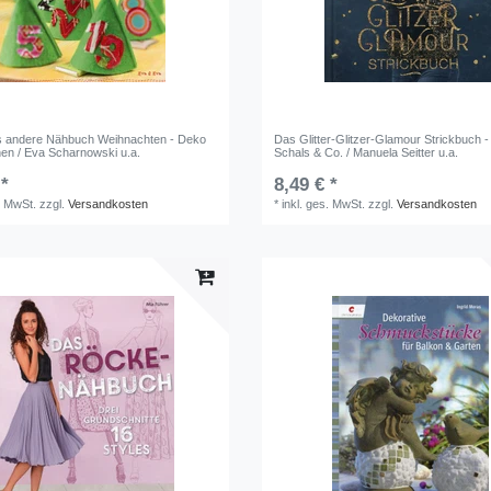
s andere Nähbuch Weihnachten - Deko
Das Glitter-Glitzer-Glamour Strickbuch 
hen / Eva Scharnowski u.a.
Schals & Co. / Manuela Seitter u.a.
 *
8,49 € *
. MwSt.
zzgl.
Versandkosten
*
inkl. ges. MwSt.
zzgl.
Versandkosten