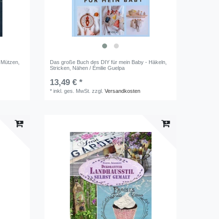
- Mützen,
Das große Buch des DIY für mein Baby - Häkeln,
Stricken, Nähen / Émilie Guelpa
13,49 € *
*
inkl. ges. MwSt.
zzgl.
Versandkosten