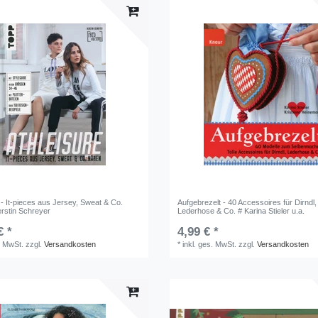
 - It-pieces aus Jersey, Sweat & Co.
Aufgebrezelt - 40 Accessoires für Dirndl,
erstin Schreyer
Lederhose & Co. # Karina Stieler u.a.
€ *
4,99 € *
. MwSt.
zzgl.
Versandkosten
*
inkl. ges. MwSt.
zzgl.
Versandkosten