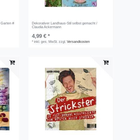
 Garten #
Dekorativer Landhaus-Stil selbst gemacht /
Claudia Ackermann
4,99 € *
*
inkl. ges. MwSt.
zzgl.
Versandkosten