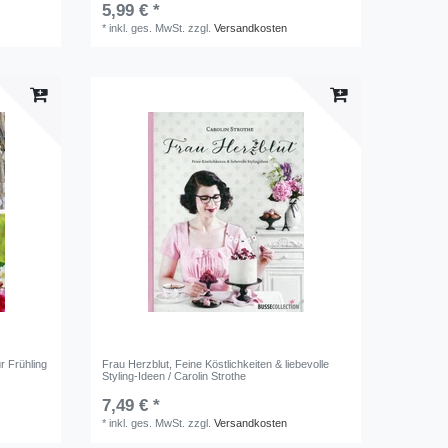
5,99 € *
*
inkl. ges. MwSt.
zzgl.
Versandkosten
r Frühling
Frau Herzblut, Feine Köstlichkeiten & liebevolle
Styling-Ideen / Carolin Strothe
7,49 € *
*
inkl. ges. MwSt.
zzgl.
Versandkosten