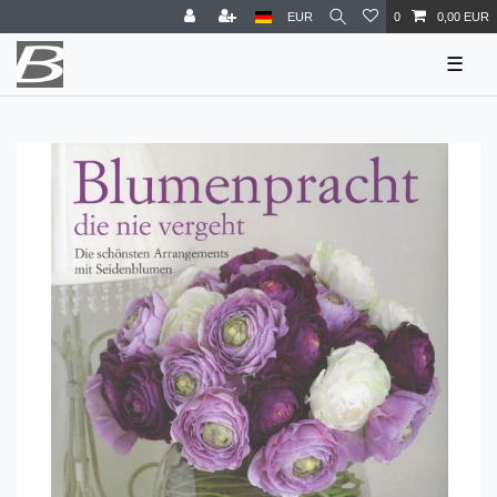
EUR
0
0,00 EUR
☰