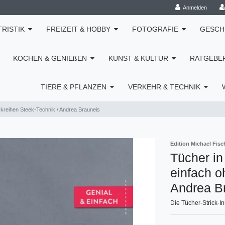
Anmelden
TRISTIK
FREIZEIT & HOBBY
FOTOGRAFIE
GESCH
KOCHEN & GENIEßEN
KUNST & KULTUR
RATGEBE
TIERE & PFLANZEN
VERKEHR & TECHNIK
ckreihen Steek-Technik / Andrea Brauneis
Edition Michael Fisc
Tücher in
einfach o
Andrea B
Die Tücher-Strick-In