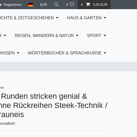
Registrieren
EUR
0
0
0,00 EUR
ICHTE & ZEITGESCHEHEN
HAUS & GARTEN
R
REISEN, WANDERN & NATUR
SPORT
WISSEN
WÖRTERBÜCHER & SPRACHKURSE
her
 Runden stricken genial &
hne Rückreihen Steek-Technik /
rauneis
novation!