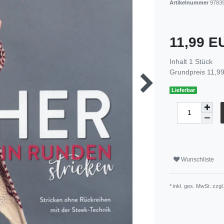
Artikelnummer
9783
11,99 
Inhalt
1
Stück
Grundpreis
11,99
Lieferbar
Wunschliste
* inkl. ges. MwSt. zzgl