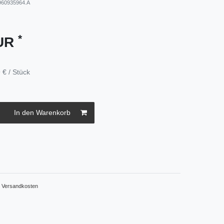
960935964.A
*
EUR
 € / Stück
In den Warenkorb
.
Versandkosten