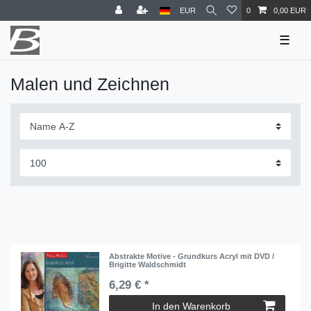
EUR
0
0,00 EUR
☰
Malen und Zeichnen
Abstrakte Motive - Grundkurs Acryl mit DVD /
Brigitte Waldschmidt
6,29 € *
In den Warenkorb