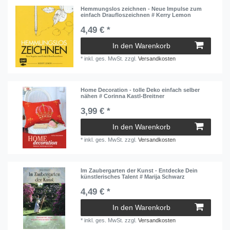
Hemmungslos zeichnen - Neue Impulse zum
einfach Draufloszeichnen # Kerry Lemon
4,49 € *
In den Warenkorb
*
inkl. ges. MwSt.
zzgl.
Versandkosten
Home Decoration - tolle Deko einfach selber
nähen # Corinna Kastl-Breitner
3,99 € *
In den Warenkorb
*
inkl. ges. MwSt.
zzgl.
Versandkosten
Im Zaubergarten der Kunst - Entdecke Dein
künstlerisches Talent # Marija Schwarz
4,49 € *
In den Warenkorb
*
inkl. ges. MwSt.
zzgl.
Versandkosten