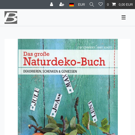
EUR
0
0,00 EUR
☰