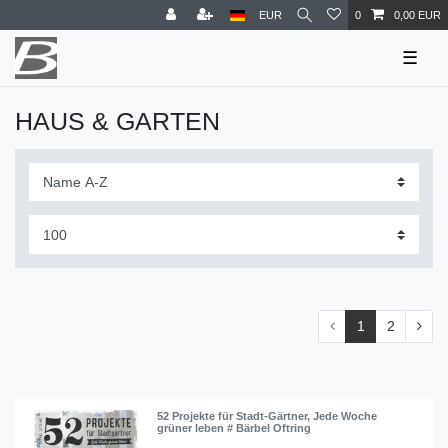
EUR
0
0,00 EUR
☰
HAUS & GARTEN
1
2
52 Projekte für Stadt-Gärtner, Jede Woche
grüner leben # Bärbel Oftring