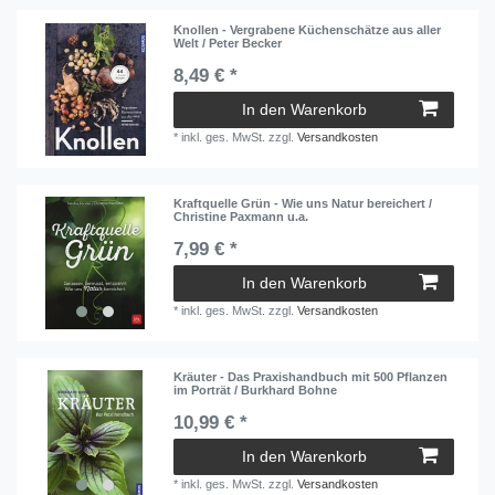
Knollen - Vergrabene Küchenschätze aus aller
Welt / Peter Becker
8,49 € *
In den Warenkorb
*
inkl. ges. MwSt.
zzgl.
Versandkosten
Kraftquelle Grün - Wie uns Natur bereichert /
Christine Paxmann u.a.
7,99 € *
In den Warenkorb
*
inkl. ges. MwSt.
zzgl.
Versandkosten
Kräuter - Das Praxishandbuch mit 500 Pflanzen
im Porträt / Burkhard Bohne
10,99 € *
In den Warenkorb
*
inkl. ges. MwSt.
zzgl.
Versandkosten