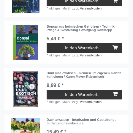
In den Warenkorb
*
inkl. ges. MwSt.
zzgl.
Versandkosten
Bonsai aus heimischen Gehölzen - Technik,
Pflege & Gestaltung / Wolfgang Kohlhepp
5,49 € *
In den Warenkorb
*
inkl. ges. MwSt.
zzgl.
Versandkosten
Bunt und exotisch - Gemüse im eigenen Garten
kultivieren / Karen Meyer-Rebentisch
9,99 € *
In den Warenkorb
*
inkl. ges. MwSt.
zzgl.
Versandkosten
Dachterrassen - Inspiration und Gestaltung /
Jutta Langheineken u.a.
15,49 € *