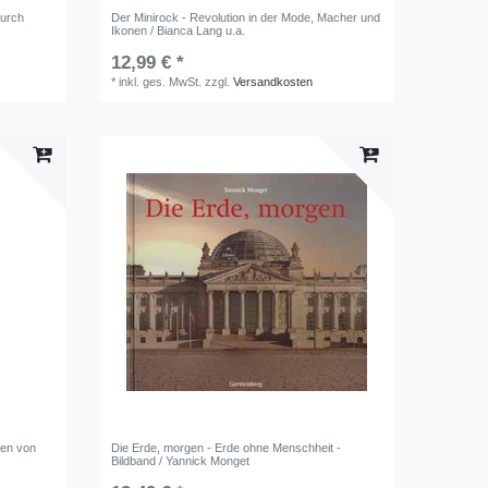
durch
Der Minirock - Revolution in der Mode, Macher und
Ikonen / Bianca Lang u.a.
12,99 € *
*
inkl. ges. MwSt.
zzgl.
Versandkosten
ien von
Die Erde, morgen - Erde ohne Menschheit -
Bildband / Yannick Monget