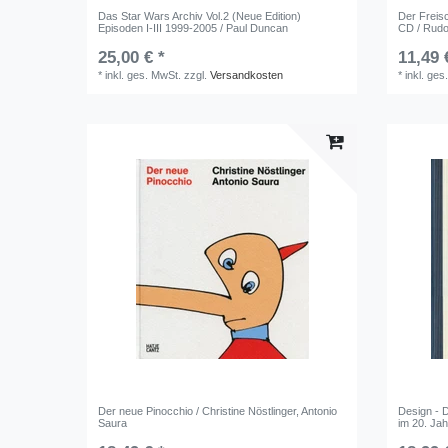
Das Star Wars Archiv Vol.2 (Neue Edition)
Der Freis
Episoden I-III 1999-2005 / Paul Duncan
CD / Rudol
25,00 € *
11,49 
*
inkl. ges. MwSt.
zzgl.
Versandkosten
*
inkl. ges
Der neue Pinocchio / Christine Nöstlinger, Antonio
Design - 
Saura
im 20. Ja