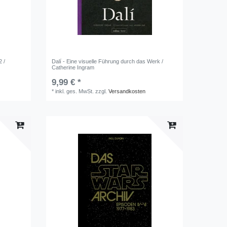
 /
Dalí - Eine visuelle Führung durch das Werk /
Catherine Ingram
9,99 € *
*
inkl. ges. MwSt.
zzgl.
Versandkosten