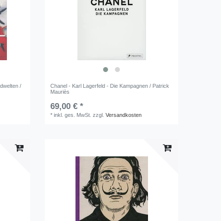
dwelten /
Chanel - Karl Lagerfeld - Die Kampagnen / Patrick
Mauriès
69,00 € *
*
inkl. ges. MwSt.
zzgl.
Versandkosten