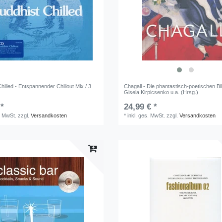
hilled - Entspannender Chillout Mix / 3
Chagall - Die phantastisch-poetischen Bil
Gisela Kirpicsenko u.a. (Hrsg.)
 *
24,99 € *
. MwSt.
zzgl.
Versandkosten
*
inkl. ges. MwSt.
zzgl.
Versandkosten