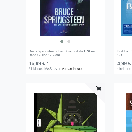
Bruce Springsteen - Der Boss und die E Street
Buddhist C
Band / Gillian G. Gaar
CD
16,99 € *
4,99 €
*
inkl. ges. MwSt.
zzgl.
Versandkosten
*
inkl. ges