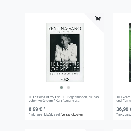
10 Lessons of my Life - 10 Begegnungen, die das
100 Years
Leben verändern / Kent Nagano u.a.
und Ferns
8,99 € *
36,99 
*
inkl. ges. MwSt.
zzgl.
Versandkosten
*
inkl. ges