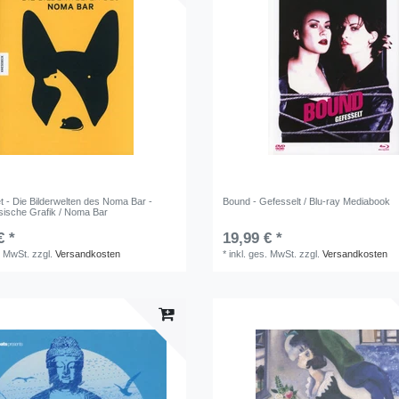
t - Die Bilderwelten des Noma Bar -
Bound - Gefesselt / Blu-ray Mediabook
sische Grafik / Noma Bar
€ *
19,99 € *
. MwSt.
zzgl.
Versandkosten
*
inkl. ges. MwSt.
zzgl.
Versandkosten