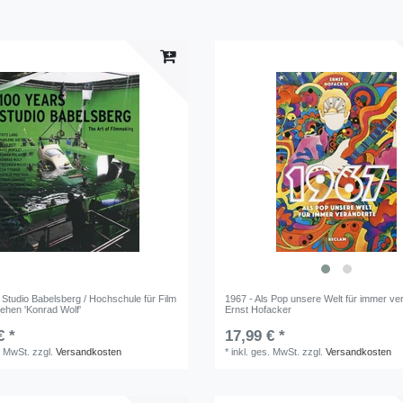
 Studio Babelsberg / Hochschule für Film
1967 - Als Pop unsere Welt für immer ver
ehen 'Konrad Wolf'
Ernst Hofacker
€ *
17,99 € *
. MwSt.
zzgl.
Versandkosten
*
inkl. ges. MwSt.
zzgl.
Versandkosten