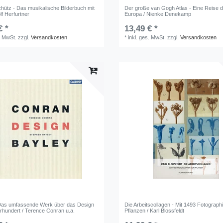
chütz - Das musikalische Bilderbuch mit
Der große van Gogh Atlas - Eine Reise 
f Herfurtner
Europa / Nienke Denekamp
€ *
13,49 € *
. MwSt.
zzgl.
Versandkosten
*
inkl. ges. MwSt.
zzgl.
Versandkosten
Das umfassende Werk über das Design
Die Arbeitscollagen - Mit 1493 Fotograph
hrhundert / Terence Conran u.a.
Pflanzen / Karl Blossfeldt