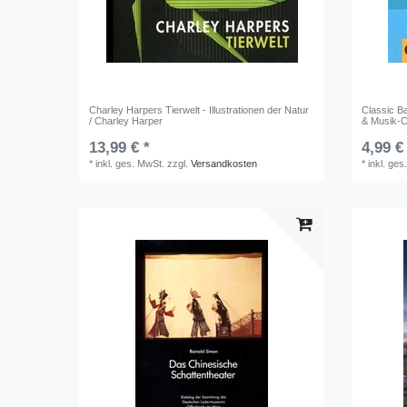
Charley Harpers Tierwelt - Illustrationen der Natur
Classic Ba
/ Charley Harper
& Musik-C
13,99 € *
4,99 €
*
inkl. ges. MwSt.
zzgl.
Versandkosten
*
inkl. ges