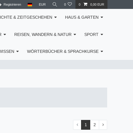
Registrieren
EUR
0
0
0,00 EUR
ICHTE & ZEITGESCHEHEN
HAUS & GARTEN
R
REISEN, WANDERN & NATUR
SPORT
WISSEN
WÖRTERBÜCHER & SPRACHKURSE
1
2