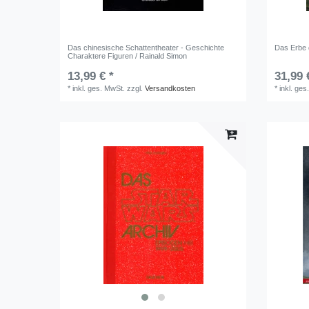
Das chinesische Schattentheater - Geschichte
Das Erbe
Charaktere Figuren / Rainald Simon
13,99 € *
31,99 
*
inkl. ges. MwSt.
zzgl.
Versandkosten
*
inkl. ges