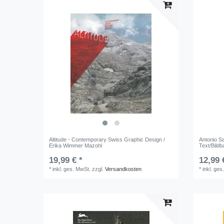
Altitude - Contemporary Swiss Graphic Design /
Antonio S
Erika Wimmer Mazohl
Text/Bildb
19,99 € *
12,99 
*
inkl. ges. MwSt.
zzgl.
Versandkosten
*
inkl. ges