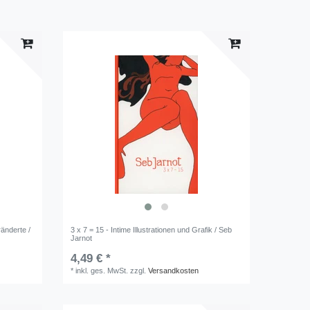
änderte /
3 x 7 = 15 - Intime Illustrationen und Grafik / Seb
Jarnot
4,49 € *
*
inkl. ges. MwSt.
zzgl.
Versandkosten