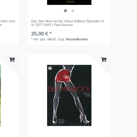
nschen zum
Das Star Wars Archiv (Neue Edition) Episoden IV-
en
VI 1977-1983 / Paul Duncan
25,00 € *
*
inkl. ges. MwSt.
zzgl.
Versandkosten