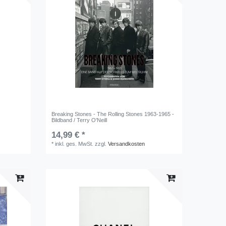
Breaking Stones - The Rolling Stones 1963-1965 -
Bildband / Terry O'Neill
14,99 € *
*
inkl. ges. MwSt.
zzgl.
Versandkosten