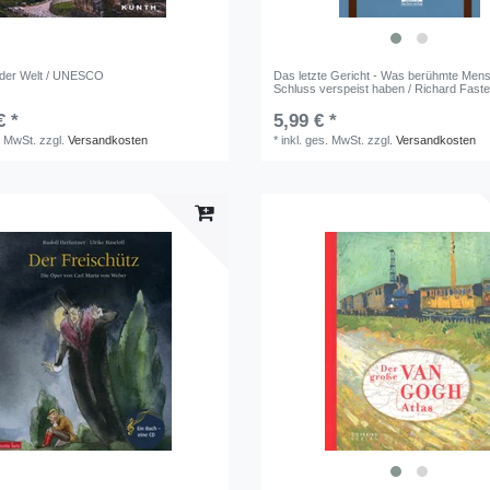
 der Welt / UNESCO
Das letzte Gericht - Was berühmte Me
Schluss verspeist haben / Richard Fast
€ *
5,99 € *
. MwSt.
zzgl.
Versandkosten
*
inkl. ges. MwSt.
zzgl.
Versandkosten