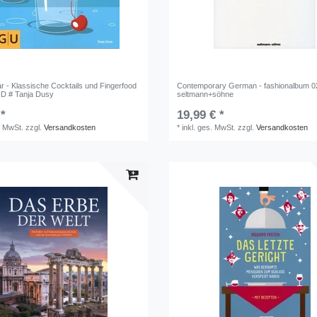
r - Klassische Cocktails und Fingerfood
Contemporary German - fashionalbum 02
D # Tanja Dusy
seltmann+söhne
 *
19,99 € *
. MwSt.
zzgl.
Versandkosten
*
inkl. ges. MwSt.
zzgl.
Versandkosten