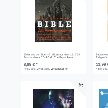
Bilder aus der Bibel - Grafiken aus dem 18. & 19.
Bitterswee
Jahrhundert + CD-ROM / The Pepin Press
Zeitgenös
8,99 € *
11,99 
*
inkl. ges. MwSt.
zzgl.
Versandkosten
*
inkl. ges