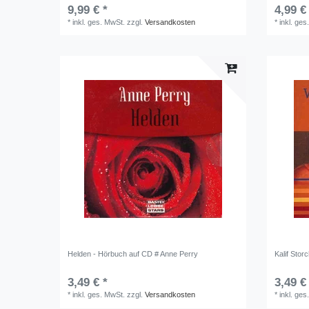
9,99 € *
4,99 €
*
inkl. ges. MwSt.
zzgl.
Versandkosten
*
inkl. ges
Helden - Hörbuch auf CD # Anne Perry
Kalif Stor
3,49 € *
3,49 €
*
inkl. ges. MwSt.
zzgl.
Versandkosten
*
inkl. ges