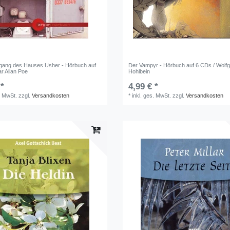
gang des Hauses Usher - Hörbuch auf
Der Vampyr - Hörbuch auf 6 CDs / Wolf
r Allan Poe
Hohlbein
 *
4,99 € *
. MwSt.
zzgl.
Versandkosten
*
inkl. ges. MwSt.
zzgl.
Versandkosten