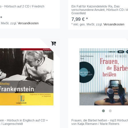
 - Hörbuch auf 2 CD / Friedrich
Ein Fall für Katzendetektiv Ra, Das
verschwundene Amulett, Hörbuch CD / 
Greenfield
 *
7,99 € *
. MwSt.
zzgl.
Versandkosten
*
inkl. ges. MwSt.
zzgl.
Versandkosten
ein - Hörbuch in Englisch auf CD +
Frauen, die Bärbel heißen - mp3 Hörbuc
t / Langenscheidt
von Katja Riemann / Marie Reiners