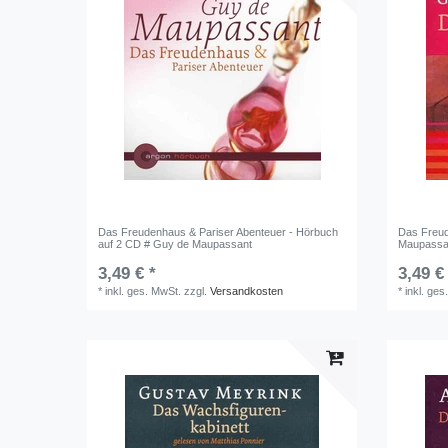
Das Freudenhaus & Pariser Abenteuer - Hörbuch
Das Freud
auf 2 CD # Guy de Maupassant
Maupassa
3,49 € *
3,49 €
*
inkl. ges. MwSt.
zzgl.
Versandkosten
*
inkl. ges