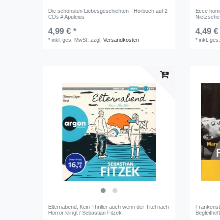
Die schönsten Liebesgeschichten - Hörbuch auf 2
Ecce homo
CDs # Apuleius
Nietzsche
4,99 € *
4,49 €
*
inkl. ges. MwSt.
zzgl.
Versandkosten
*
inkl. ges
Elternabend, Kein Thriller auch wenn der Titel nach
Frankenst
Horror klingt / Sebastian Fitzek
Begleithef