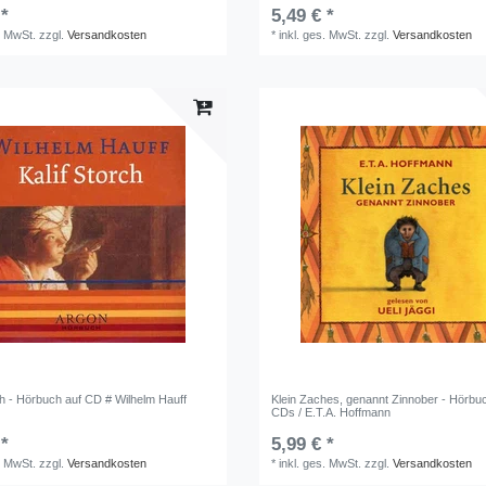
 *
5,49 € *
. MwSt.
zzgl.
Versandkosten
*
inkl. ges. MwSt.
zzgl.
Versandkosten
ch - Hörbuch auf CD # Wilhelm Hauff
Klein Zaches, genannt Zinnober - Hörbuc
CDs / E.T.A. Hoffmann
 *
5,99 € *
. MwSt.
zzgl.
Versandkosten
*
inkl. ges. MwSt.
zzgl.
Versandkosten