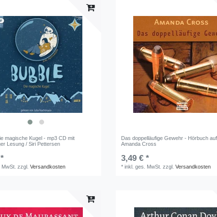
die magische Kugel - mp3 CD mit
Das doppelläufige Gewehr - Hörbuch auf
ger Lesung / Siri Pettersen
Amanda Cross
 *
3,49 € *
. MwSt.
zzgl.
Versandkosten
*
inkl. ges. MwSt.
zzgl.
Versandkosten