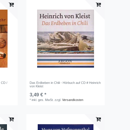
 CD /
Das Erdbeben in Chili - Hörbuch auf CD # Heinrich
von Kleist
3,49 € *
*
inkl. ges. MwSt.
zzgl.
Versandkosten