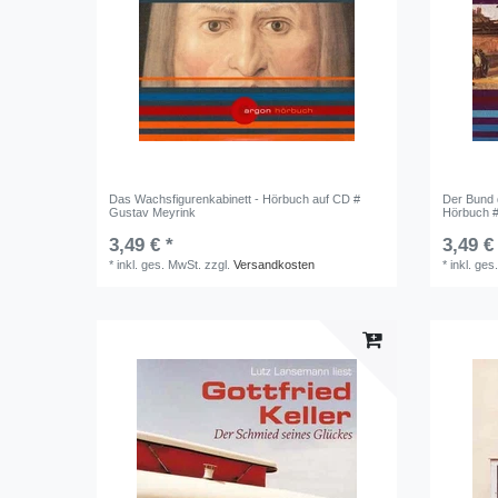
Das Wachsfigurenkabinett - Hörbuch auf CD #
Der Bund 
Gustav Meyrink
Hörbuch #
3,49 € *
3,49 €
*
inkl. ges. MwSt.
zzgl.
Versandkosten
*
inkl. ges