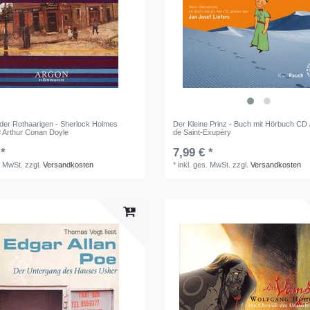
der Rothaarigen - Sherlock Holmes
Der Kleine Prinz - Buch mit Hörbuch CD 
 Arthur Conan Doyle
de Saint-Exupéry
 *
7,99 € *
. MwSt.
zzgl.
Versandkosten
*
inkl. ges. MwSt.
zzgl.
Versandkosten