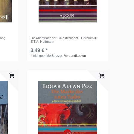
gang
Die Abenteuer der Silvesternacht - Hörbuch #
E.T.A. Hoffmann
3,49 € *
*
inkl. ges. MwSt.
zzgl.
Versandkosten