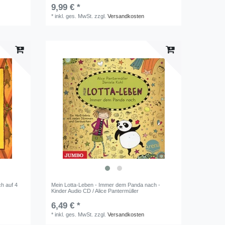
9,99 € *
*
inkl. ges. MwSt.
zzgl.
Versandkosten
h auf 4
Mein Lotta-Leben - Immer dem Panda nach -
Kinder Audio CD / Alice Pantermüller
6,49 € *
*
inkl. ges. MwSt.
zzgl.
Versandkosten