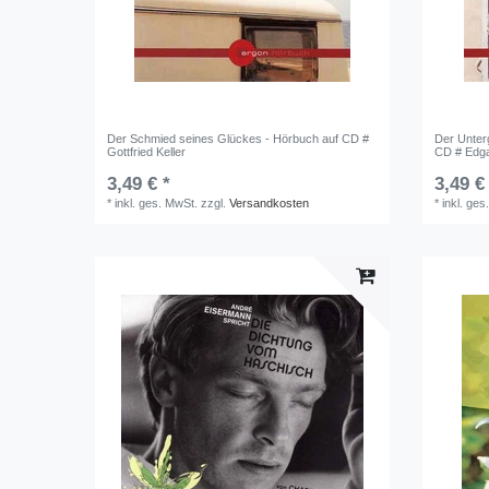
Der Schmied seines Glückes - Hörbuch auf CD #
Der Unter
Gottfried Keller
CD # Edga
3,49 € *
3,49 €
*
inkl. ges. MwSt.
zzgl.
Versandkosten
*
inkl. ges