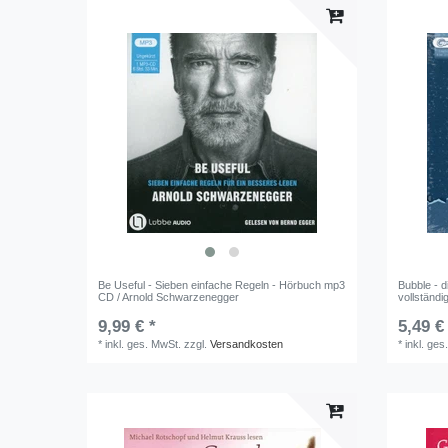
Be Useful - Sieben einfache Regeln - Hörbuch mp3
Bubble - 
CD / Arnold Schwarzenegger
vollständi
9,99 € *
5,49 €
*
inkl. ges. MwSt.
zzgl.
Versandkosten
*
inkl. ges