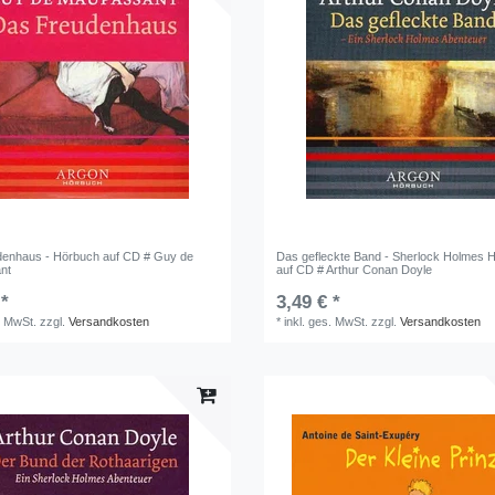
enhaus - Hörbuch auf CD # Guy de
Das gefleckte Band - Sherlock Holmes 
nt
auf CD # Arthur Conan Doyle
 *
3,49 € *
. MwSt.
zzgl.
Versandkosten
*
inkl. ges. MwSt.
zzgl.
Versandkosten