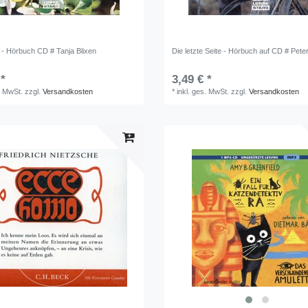
n - Hörbuch CD # Tanja Blixen
Die letzte Seite - Hörbuch auf CD # Peter
 *
3,49 € *
. MwSt.
zzgl.
Versandkosten
*
inkl. ges. MwSt.
zzgl.
Versandkosten