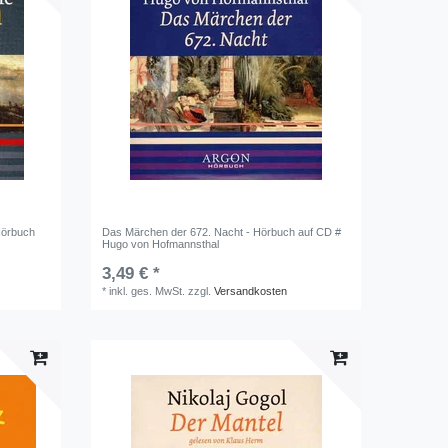
Hörbuch
Das Märchen der 672. Nacht - Hörbuch auf CD #
Hugo von Hofmannsthal
3,49 € *
*
inkl. ges. MwSt.
zzgl.
Versandkosten