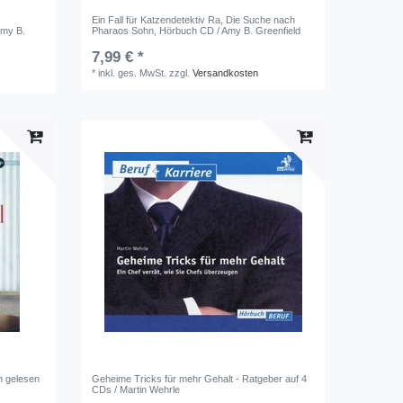
Ein Fall für Katzendetektiv Ra, Die Suche nach
Amy B.
Pharaos Sohn, Hörbuch CD / Amy B. Greenfield
7,99 € *
*
inkl. ges. MwSt.
zzgl.
Versandkosten
h gelesen
Geheime Tricks für mehr Gehalt - Ratgeber auf 4
CDs / Martin Wehrle