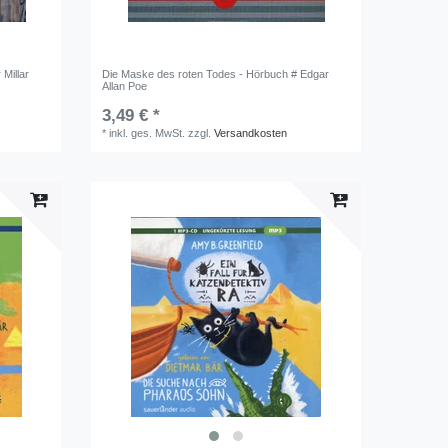
 Millar
Die Maske des roten Todes - Hörbuch # Edgar
Allan Poe
3,49 € *
*
inkl. ges. MwSt.
zzgl.
Versandkosten