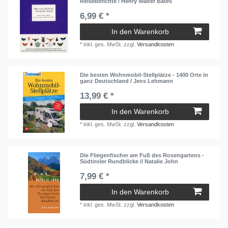
Reiseberichte / Henry Walter Bates
6,99 € *
In den Warenkorb
*
inkl. ges. MwSt.
zzgl.
Versandkosten
Die besten Wohnmobil-Stellplätze - 1400 Orte in
ganz Deutschland / Jens Lehmann
13,99 € *
In den Warenkorb
*
inkl. ges. MwSt.
zzgl.
Versandkosten
Die Fliegenfischer am Fuß des Rosengartens -
Südtiroler Rundblicke // Natalie John
7,99 € *
In den Warenkorb
*
inkl. ges. MwSt.
zzgl.
Versandkosten