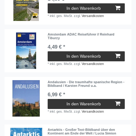
In den Warenkorb
*
inkl. ges. MwSt.
zzgl.
Versandkosten
Amsterdam ADAC Reiseführer // Reinhard
Tiburzy
4,49 € *
In den Warenkorb
*
inkl. ges. MwSt.
zzgl.
Versandkosten
Andalusien - Die traumhafte spanische Region -
Bildband / Karsten Freund u.a.
6,99 € *
In den Warenkorb
*
inkl. ges. MwSt.
zzgl.
Versandkosten
Antarktis - Großer Text-Bildband über den
Kontinent am Ende der Welt / Lucia Simion