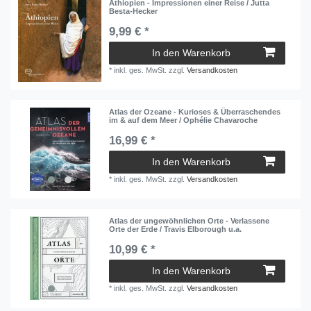
Äthiopien - Impressionen einer Reise / Jutta
Besta-Hecker
9,99 € *
In den Warenkorb
*
inkl. ges. MwSt.
zzgl.
Versandkosten
Atlas der Ozeane - Kurioses & Überraschendes
im & auf dem Meer / Ophélie Chavaroche
16,99 € *
In den Warenkorb
*
inkl. ges. MwSt.
zzgl.
Versandkosten
Atlas der ungewöhnlichen Orte - Verlassene
Orte der Erde / Travis Elborough u.a.
10,99 € *
In den Warenkorb
*
inkl. ges. MwSt.
zzgl.
Versandkosten