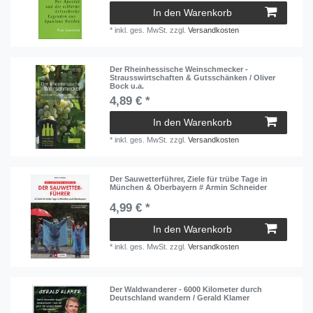
In den Warenkorb
*
inkl. ges. MwSt.
zzgl.
Versandkosten
Der Rheinhessische Weinschmecker -
Strausswirtschaften & Gutsschänken / Oliver
Bock u.a.
4,89 € *
In den Warenkorb
*
inkl. ges. MwSt.
zzgl.
Versandkosten
Der Sauwetterführer, Ziele für trübe Tage in
München & Oberbayern # Armin Schneider
4,99 € *
In den Warenkorb
*
inkl. ges. MwSt.
zzgl.
Versandkosten
Der Waldwanderer - 6000 Kilometer durch
Deutschland wandern / Gerald Klamer