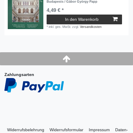
Budapests / Gábor György Papp
4,49 € *
In den Warenkorb
*
inkl. ges. MwSt.
zzgl.
Versandkosten
Zahlungsarten
Widerrufs­belehrung
Widerrufs­formular
Impressum
Daten­