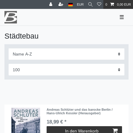
EUR
0
0,00 EUR
☰
Städtebau
Andreas Schlüter und das barocke Berlin /
Hans-Ulrich Kessler (Herausgeber)
18,99 € *
In den Warenkorb