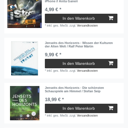
iPhone // Anita Ganeri
4,99 € *
In den Warenkorb
*
inkl. ges. MwSt.
zzgl.
Versandkosten
Jenseits des Horizonts - Wissen der Kulturen
der Alten Welt / Ralf Peter Märtin
9,99 € *
In den Warenkorb
*
inkl. ges. MwSt.
zzgl.
Versandkosten
Jenseits des Horizonts - Die schönsten
Schauspiele am Himmel / Stefan Seip
18,99 € *
In den Warenkorb
*
inkl. ges. MwSt.
zzgl.
Versandkosten