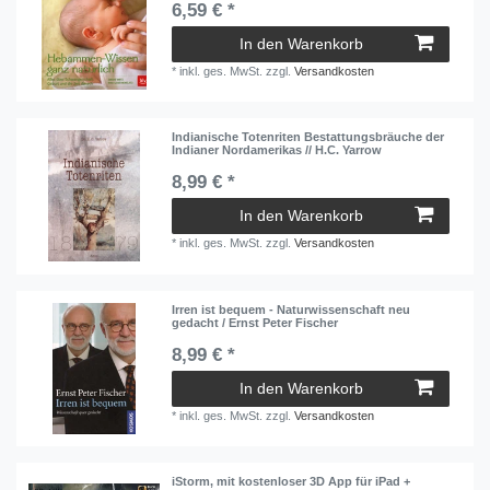
6,59 € *
In den Warenkorb
*
inkl. ges. MwSt.
zzgl.
Versandkosten
Indianische Totenriten Bestattungsbräuche der
Indianer Nordamerikas // H.C. Yarrow
8,99 € *
In den Warenkorb
*
inkl. ges. MwSt.
zzgl.
Versandkosten
Irren ist bequem - Naturwissenschaft neu
gedacht / Ernst Peter Fischer
8,99 € *
In den Warenkorb
*
inkl. ges. MwSt.
zzgl.
Versandkosten
iStorm, mit kostenloser 3D App für iPad +