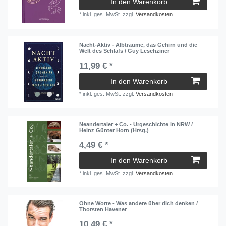
In den Warenkorb
*
inkl. ges. MwSt.
zzgl.
Versandkosten
Nacht-Aktiv - Albträume, das Gehirn und die
Welt des Schlafs / Guy Leschziner
11,99 € *
In den Warenkorb
*
inkl. ges. MwSt.
zzgl.
Versandkosten
Neandertaler + Co. - Urgeschichte in NRW /
Heinz Günter Horn (Hrsg.)
4,49 € *
In den Warenkorb
*
inkl. ges. MwSt.
zzgl.
Versandkosten
Ohne Worte - Was andere über dich denken /
Thorsten Havener
10,49 € *