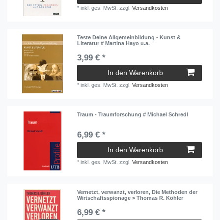
*
inkl. ges. MwSt.
zzgl.
Versandkosten
Teste Deine Allgemeinbildung - Kunst &
Literatur # Martina Hayo u.a.
3,99 € *
In den Warenkorb
*
inkl. ges. MwSt.
zzgl.
Versandkosten
Traum - Traumforschung # Michael Schredl
6,99 € *
In den Warenkorb
*
inkl. ges. MwSt.
zzgl.
Versandkosten
Vernetzt, verwanzt, verloren, Die Methoden der
Wirtschaftsspionage > Thomas R. Köhler
6,99 € *