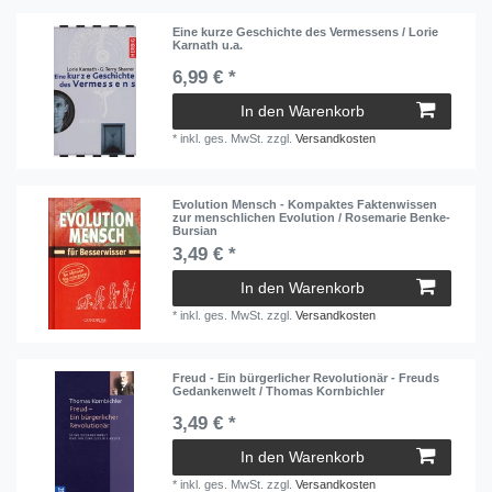
Eine kurze Geschichte des Vermessens / Lorie
Karnath u.a.
6,99 € *
In den Warenkorb
*
inkl. ges. MwSt.
zzgl.
Versandkosten
Evolution Mensch - Kompaktes Faktenwissen
zur menschlichen Evolution / Rosemarie Benke-
Bursian
3,49 € *
In den Warenkorb
*
inkl. ges. MwSt.
zzgl.
Versandkosten
Freud - Ein bürgerlicher Revolutionär - Freuds
Gedankenwelt / Thomas Kornbichler
3,49 € *
In den Warenkorb
*
inkl. ges. MwSt.
zzgl.
Versandkosten