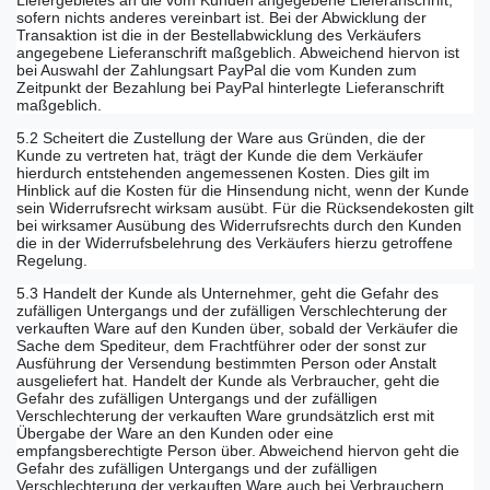
Liefergebietes an die vom Kunden angegebene Lieferanschrift,
sofern nichts anderes vereinbart ist. Bei der Abwicklung der
Transaktion ist die in der Bestellabwicklung des Verkäufers
angegebene Lieferanschrift maßgeblich. Abweichend hiervon ist
bei Auswahl der Zahlungsart PayPal die vom Kunden zum
Zeitpunkt der Bezahlung bei PayPal hinterlegte Lieferanschrift
maßgeblich.
5.2 Scheitert die Zustellung der Ware aus Gründen, die der
Kunde zu vertreten hat, trägt der Kunde die dem Verkäufer
hierdurch entstehenden angemessenen Kosten. Dies gilt im
Hinblick auf die Kosten für die Hinsendung nicht, wenn der Kunde
sein Widerrufsrecht wirksam ausübt. Für die Rücksendekosten gilt
bei wirksamer Ausübung des Widerrufsrechts durch den Kunden
die in der Widerrufsbelehrung des Verkäufers hierzu getroffene
Regelung.
5.3 Handelt der Kunde als Unternehmer, geht die Gefahr des
zufälligen Untergangs und der zufälligen Verschlechterung der
verkauften Ware auf den Kunden über, sobald der Verkäufer die
Sache dem Spediteur, dem Frachtführer oder der sonst zur
Ausführung der Versendung bestimmten Person oder Anstalt
ausgeliefert hat. Handelt der Kunde als Verbraucher, geht die
Gefahr des zufälligen Untergangs und der zufälligen
Verschlechterung der verkauften Ware grundsätzlich erst mit
Übergabe der Ware an den Kunden oder eine
empfangsberechtigte Person über. Abweichend hiervon geht die
Gefahr des zufälligen Untergangs und der zufälligen
Verschlechterung der verkauften Ware auch bei Verbrauchern