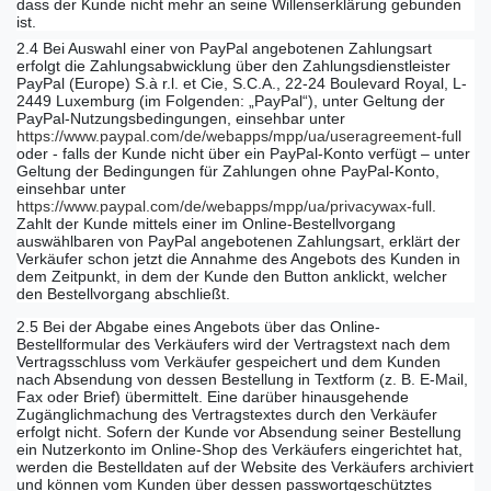
dass der Kunde nicht mehr an seine Willenserklärung gebunden
ist.
2.4 Bei Auswahl einer von PayPal angebotenen Zahlungsart
erfolgt die Zahlungsabwicklung über den Zahlungsdienstleister
PayPal (Europe) S.à r.l. et Cie, S.C.A., 22-24 Boulevard Royal, L-
2449 Luxemburg (im Folgenden: „PayPal“), unter Geltung der
PayPal-Nutzungsbedingungen, einsehbar unter
https://www.paypal.com/de/webapps/mpp/ua/useragreement-full
oder - falls der Kunde nicht über ein PayPal-Konto verfügt – unter
Geltung der Bedingungen für Zahlungen ohne PayPal-Konto,
einsehbar unter
https://www.paypal.com/de/webapps/mpp/ua/privacywax-full
.
Zahlt der Kunde mittels einer im Online-Bestellvorgang
auswählbaren von PayPal angebotenen Zahlungsart, erklärt der
Verkäufer schon jetzt die Annahme des Angebots des Kunden in
dem Zeitpunkt, in dem der Kunde den Button anklickt, welcher
den Bestellvorgang abschließt.
2.5 Bei der Abgabe eines Angebots über das Online-
Bestellformular des Verkäufers wird der Vertragstext nach dem
Vertragsschluss vom Verkäufer gespeichert und dem Kunden
nach Absendung von dessen Bestellung in Textform (z. B. E-Mail,
Fax oder Brief) übermittelt. Eine darüber hinausgehende
Zugänglichmachung des Vertragstextes durch den Verkäufer
erfolgt nicht. Sofern der Kunde vor Absendung seiner Bestellung
ein Nutzerkonto im Online-Shop des Verkäufers eingerichtet hat,
werden die Bestelldaten auf der Website des Verkäufers archiviert
und können vom Kunden über dessen passwortgeschütztes