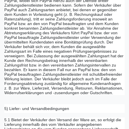
PayPal, wobei sich PayPal hierzu auch der Dienste dritter
Zahlungsdienstleister bedienen kann. Sofern der Verkäufer über
PayPal auch Zahlungsarten anbietet, bei denen er gegenüber
dem Kunden in Vorleistung geht (z. B. Rechnungskauf oder
Ratenzahlung), tritt er seine Zahlungsforderung insoweit an
PayPal bzw. an den von PayPal beauftragten und dem Kunden
konkret benannten Zahlungsdienstleister ab. Vor Annahme der
Abtretungserklärung des Verkäufers führt PayPal bzw. der von
PayPal beauftragte Zahlungsdienstleister unter Verwendung der
übermittelten Kundendaten eine Bonitätsprüfung durch. Der
Verkäufer behält sich vor, dem Kunden die ausgewählte
Zahlungsart im Falle eines negativen Prüfungsergebnisses zu
verweigern. Bei Zulassung der ausgewählten Zahlungsart hat der
Kunde den Rechnungsbetrag innerhalb der vereinbarten
Zahlungsfrist bzw. in den vereinbarten Zahlungsintervallen zu
bezahlen. Er kann in diesem Fall nur an PayPal bzw. den von
PayPal beauftragten Zahlungsdienstleister mit schuldbefreiender
Wirkung leisten. Der Verkäufer bleibt jedoch auch im Falle der
Forderungsabtretung zuständig für allgemeine Kundenanfragen
z. B. zur Ware, Lieferzeit, Versendung, Retouren, Reklamationen,
Widerrufserklärungen und -zusendungen oder Gutschriften.
5) Liefer- und Versandbedingungen
5.1 Bietet der Verkäufer den Versand der Ware an, so erfolgt die
Lieferung innerhalb des vom Verkäufer angegebenen