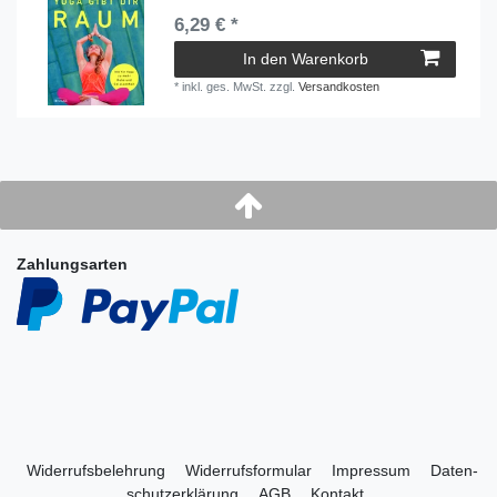
6,29 € *
In den Warenkorb
*
inkl. ges. MwSt.
zzgl.
Versandkosten
Zahlungsarten
Widerrufs­belehrung
Widerrufs­formular
Impressum
Daten­
schutz­erklärung
AGB
Kontakt