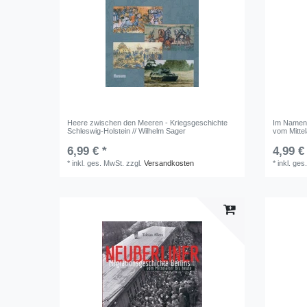
Heere zwischen den Meeren - Kriegsgeschichte
Im Namen 
Schleswig-Holstein // Wilhelm Sager
vom Mittel
6,99 € *
4,99 €
*
inkl. ges. MwSt.
zzgl.
Versandkosten
*
inkl. ges