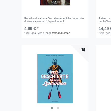
Rebell und Kaiser - Das abenteuerliche Leben des
Reise zur
dritten Napoleon / Jürgen Honeck
nach China
4,99 € *
14,49 
*
inkl. ges. MwSt.
zzgl.
Versandkosten
*
inkl. ges