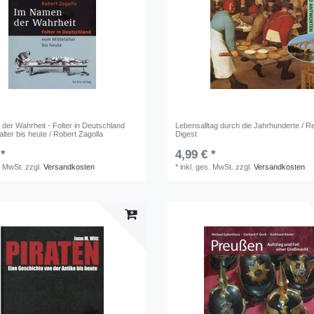
der Wahrheit - Folter in Deutschland
Lebensalltag durch die Jahrhunderte / R
alter bis heute / Robert Zagolla
Digest
 *
4,99 € *
. MwSt.
zzgl.
Versandkosten
*
inkl. ges. MwSt.
zzgl.
Versandkosten