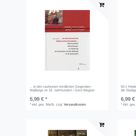
... in den rauhesten nördlichen Gegenden -
50 x Heid
Walfangs im 18. Jahrhundert / Gerd Wegner
die Stadt
5,99 € *
6,99 €
*
inkl. ges. MwSt.
zzgl.
Versandkosten
*
inkl. ges