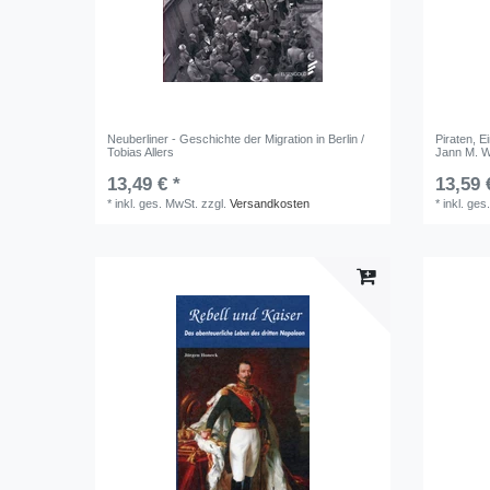
Neuberliner - Geschichte der Migration in Berlin /
Piraten, E
Tobias Allers
Jann M. W
13,49 € *
13,59 
*
inkl. ges. MwSt.
zzgl.
Versandkosten
*
inkl. ges