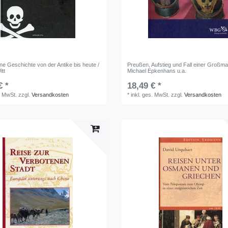
ine Geschichte von der Antike bis heute /
Preußen, Aufstieg und Fall einer Großma
itt
Michael Epkenhans u.a.
€ *
18,49 € *
. MwSt.
zzgl.
Versandkosten
*
inkl. ges. MwSt.
zzgl.
Versandkosten