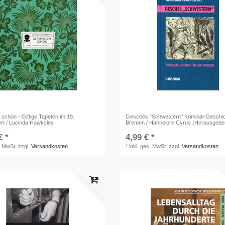
 schön - Giftige Tapeten im 19.
Gesches "Schwestern" Kriminal-Geschi
rt / Lucinda Hawksley
Bremen / Hannelore Cyrus (Herausgebe
€ *
4,99 € *
. MwSt.
zzgl.
Versandkosten
*
inkl. ges. MwSt.
zzgl.
Versandkosten