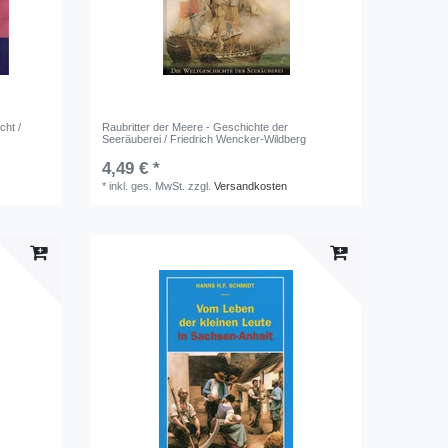
cht /
Raubritter der Meere - Geschichte der
Seeräuberei / Friedrich Wencker-Wildberg
4,49 € *
*
inkl. ges. MwSt.
zzgl.
Versandkosten