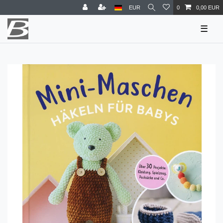
EUR
0
0,00 EUR
☰