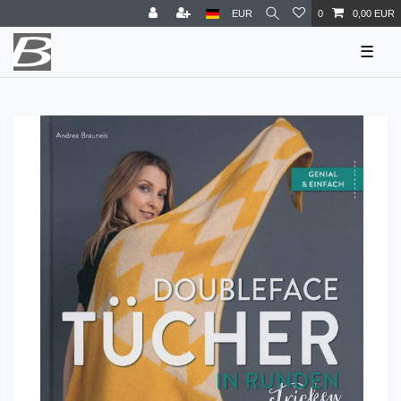
EUR
0
0,00 EUR
☰