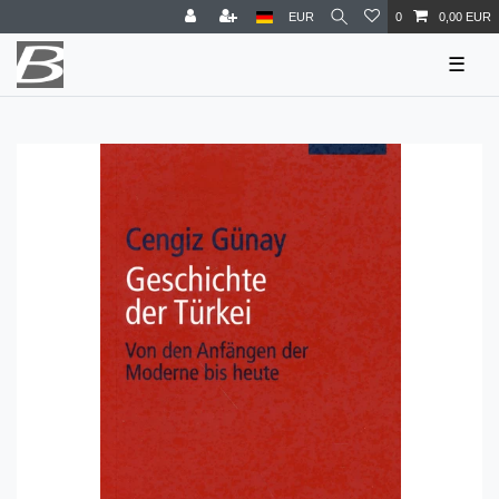
EUR
0
0,00 EUR
☰