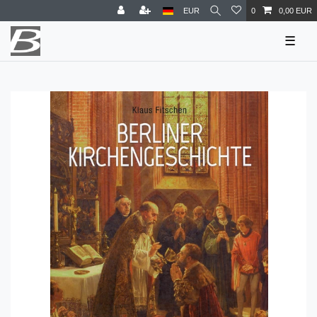
EUR
0
0,00 EUR
☰