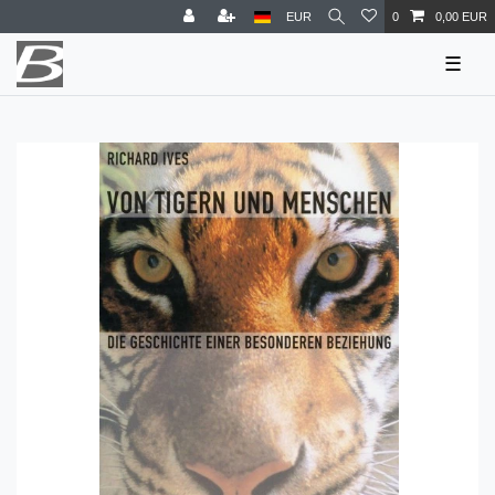
EUR
0
0,00 EUR
☰