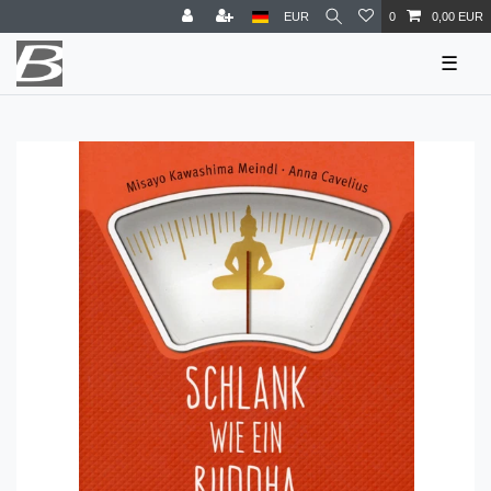
EUR
0
0,00 EUR
☰