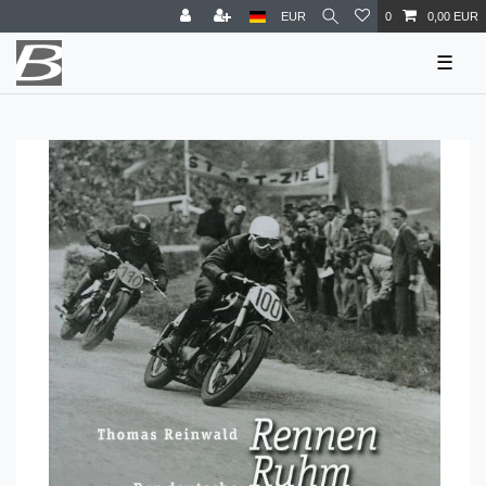
EUR
0
0,00 EUR
☰