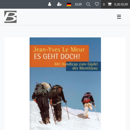
EUR
0
0,00 EUR
☰