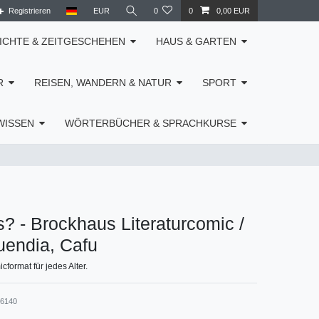
Registrieren
EUR
0
0
0,00 EUR
ICHTE & ZEITGESCHEHEN
HAUS & GARTEN
R
REISEN, WANDERN & NATUR
SPORT
WISSEN
WÖRTERBÜCHER & SPRACHKURSE
? - Brockhaus Literaturcomic /
uendia, Cafu
cformat für jedes Alter.
16140