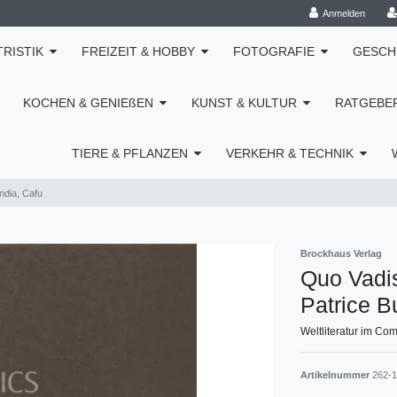
Anmelden
TRISTIK
FREIZEIT & HOBBY
FOTOGRAFIE
GESCH
KOCHEN & GENIEßEN
KUNST & KULTUR
RATGEBE
TIERE & PFLANZEN
VERKEHR & TECHNIK
ndia, Cafu
Brockhaus Verlag
Quo Vadis
Patrice B
Weltliteratur im Comi
Artikelnummer
262-