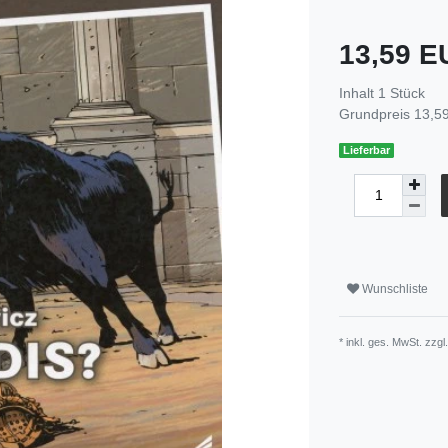
13,59 
Inhalt
1
Stück
Grundpreis
13,59
Lieferbar
Wunschliste
* inkl. ges. MwSt. zzgl