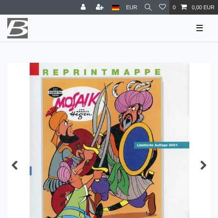
EUR
0
0,00 EUR
☰