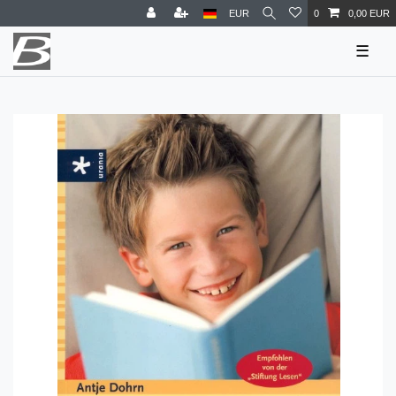
EUR
0
0,00 EUR
☰