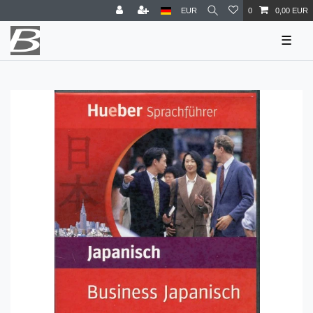
EUR
0
0,00 EUR
☰