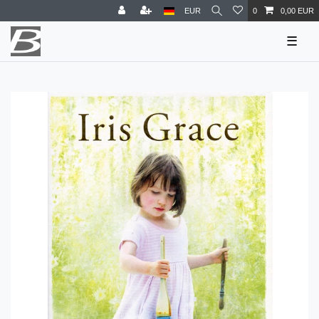
EUR
0
0,00 EUR
☰