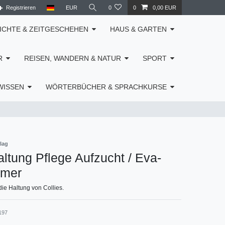
Registrieren
EUR
0
0
0,00 EUR
ICHTE & ZEITGESCHEHEN
HAUS & GARTEN
R
REISEN, WANDERN & NATUR
SPORT
WISSEN
WÖRTERBÜCHER & SPRACHKURSE
lag
Haltung Pflege Aufzucht / Eva-
ämer
die Haltung von Collies.
197