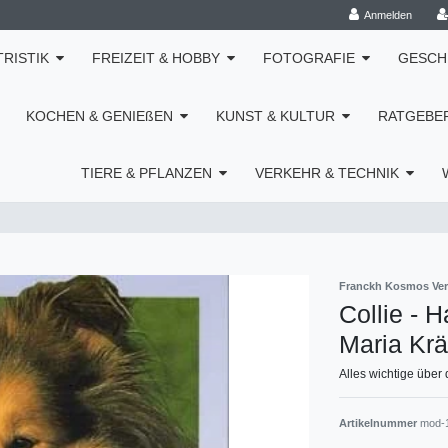
Anmelden
TRISTIK
FREIZEIT & HOBBY
FOTOGRAFIE
GESCH
KOCHEN & GENIEßEN
KUNST & KULTUR
RATGEBE
TIERE & PFLANZEN
VERKEHR & TECHNIK
Franckh Kosmos Ver
Collie - 
Maria Kr
Alles wichtige über 
Artikelnummer
mod-