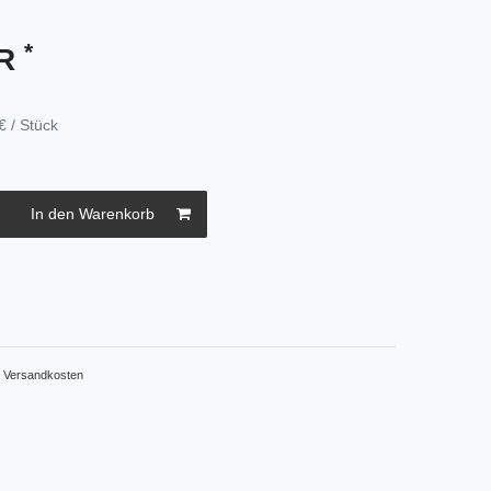
*
UR
€ / Stück
In den Warenkorb
.
Versandkosten