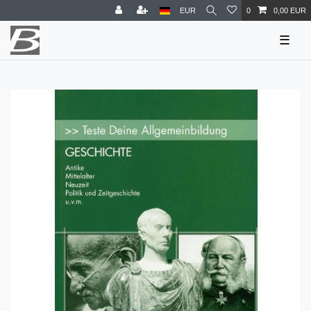
EUR
0
0,00 EUR
☰