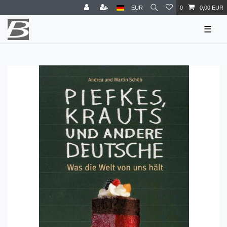
EUR
0
0,00 EUR
☰