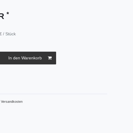
*
UR
€ / Stück
In den Warenkorb
.
Versandkosten