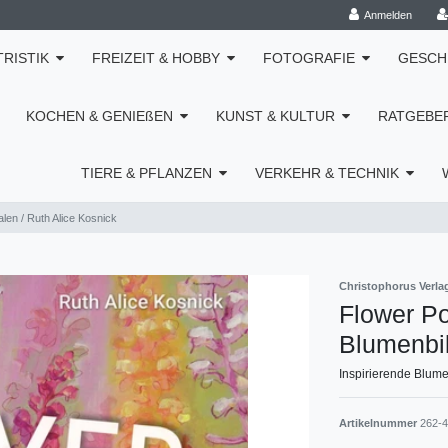
Anmelden
TRISTIK
FREIZEIT & HOBBY
FOTOGRAFIE
GESCH
KOCHEN & GENIEßEN
KUNST & KULTUR
RATGEBE
TIERE & PFLANZEN
VERKEHR & TECHNIK
alen / Ruth Alice Kosnick
Christophorus Verla
Flower Po
Blumenbil
Inspirierende Blume
Artikelnummer
262-