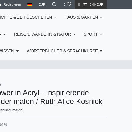
Registrieren
EUR
0
0
0,00 EUR
ICHTE & ZEITGESCHEHEN
HAUS & GARTEN
R
REISEN, WANDERN & NATUR
SPORT
WISSEN
WÖRTERBÜCHER & SPRACHKURSE
g
wer in Acryl - Inspirierende
der malen / Ruth Alice Kosnick
nbilder malen.
40180