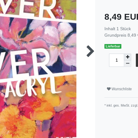
8,49 E
Inhalt
1
Stück
Grundpreis
8,49 
Lieferbar
Wunschliste
* inkl. ges. MwSt. zzgl