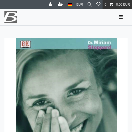
EUR
0
0,00 EUR
☰