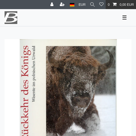
EUR
0
0,00 EUR
☰