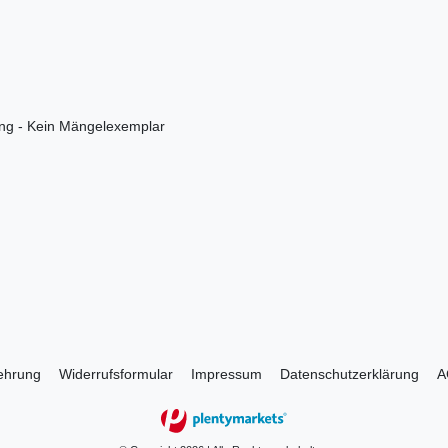
ung - Kein Mängelexemplar
lehrung
Widerrufs­formular
Impressum
Daten­schutz­erklärung
A