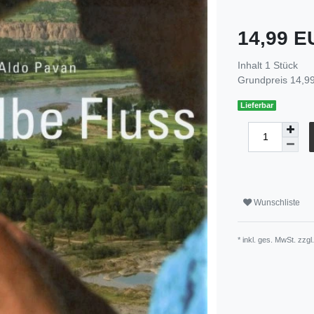
14,99 
Inhalt
1
Stück
Grundpreis
14,99
Lieferbar
Wunschliste
* inkl. ges. MwSt. zzgl