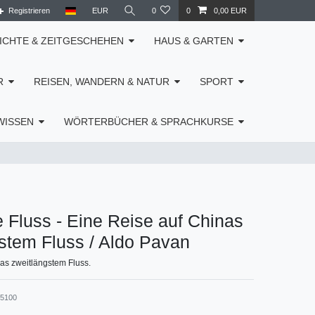
Registrieren
EUR
0
0
0,00 EUR
ICHTE & ZEITGESCHEHEN
HAUS & GARTEN
R
REISEN, WANDERN & NATUR
SPORT
WISSEN
WÖRTERBÜCHER & SPRACHKURSE
 Fluss - Eine Reise auf Chinas
stem Fluss / Aldo Pavan
as zweitlängstem Fluss.
35100