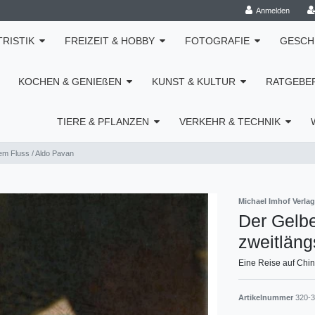
Anmelden
TRISTIK
FREIZEIT & HOBBY
FOTOGRAFIE
GESCH
KOCHEN & GENIEßEN
KUNST & KULTUR
RATGEBE
TIERE & PFLANZEN
VERKEHR & TECHNIK
em Fluss / Aldo Pavan
Michael Imhof Verlag
Der Gelbe
zweitläng
Eine Reise auf Chin
Artikelnummer
320-