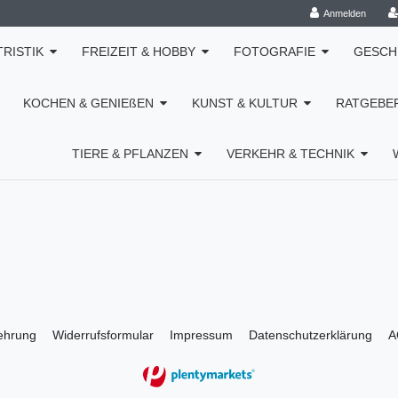
Anmelden
TRISTIK
FREIZEIT & HOBBY
FOTOGRAFIE
GESCH
KOCHEN & GENIEßEN
KUNST & KULTUR
RATGEBE
TIERE & PFLANZEN
VERKEHR & TECHNIK
lehrung
Widerrufs­formular
Impressum
Daten­schutz­erklärung
A