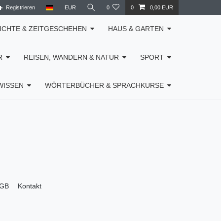
Registrieren
EUR
0
0
0,00 EUR
ICHTE & ZEITGESCHEHEN
HAUS & GARTEN
R
REISEN, WANDERN & NATUR
SPORT
WISSEN
WÖRTERBÜCHER & SPRACHKURSE
GB
Kontakt