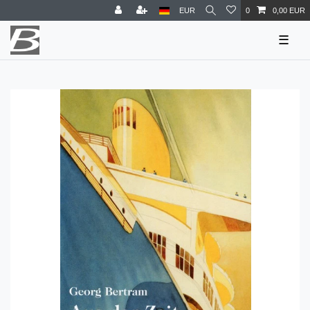
EUR
0
0,00 EUR
☰