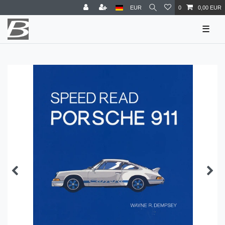
EUR
0
0,00 EUR
☰