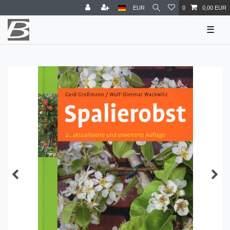
EUR
0
0,00 EUR
☰