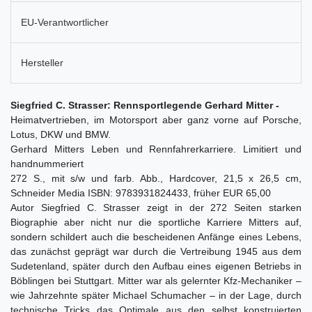
EU-Verantwortlicher
Hersteller
Siegfried C. Strasser: Rennsportlegende Gerhard Mitter -
Heimatvertrieben, im Motorsport aber ganz vorne auf Porsche,
Lotus, DKW und BMW.
Gerhard Mitters Leben und Rennfahrerkarriere. Limitiert und
handnummeriert
272 S., mit s/w und farb. Abb., Hardcover, 21,5 x 26,5 cm,
Schneider Media ISBN: 9783931824433, früher EUR 65,00
Autor Siegfried C. Strasser zeigt in der 272 Seiten starken
Biographie aber nicht nur die sportliche Karriere Mitters auf,
sondern schildert auch die bescheidenen Anfänge eines Lebens,
das zunächst geprägt war durch die Vertreibung 1945 aus dem
Sudetenland, später durch den Aufbau eines eigenen Betriebs in
Böblingen bei Stuttgart. Mitter war als gelernter Kfz-Mechaniker –
wie Jahrzehnte später Michael Schumacher – in der Lage, durch
technische Tricks das Optimale aus den selbst konstruierten