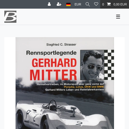
EUR
0
0,00 EUR
☰