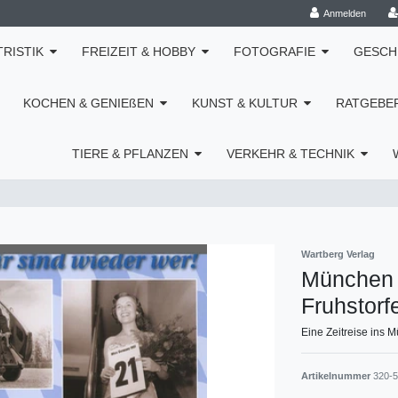
Anmelden
TRISTIK
FREIZEIT & HOBBY
FOTOGRAFIE
GESCH
KOCHEN & GENIEßEN
KUNST & KULTUR
RATGEBE
TIERE & PFLANZEN
VERKEHR & TECHNIK
Wartberg Verlag
München i
Fruhstorf
Eine Zeitreise ins 
Artikelnummer
320-