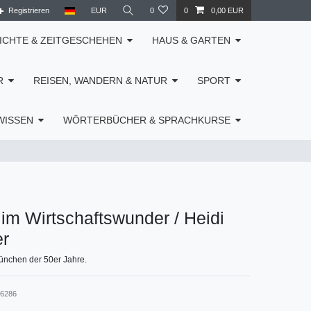
Registrieren
EUR
0
0
0,00 EUR
ICHTE & ZEITGESCHEHEN
HAUS & GARTEN
R
REISEN, WANDERN & NATUR
SPORT
WISSEN
WÖRTERBÜCHER & SPRACHKURSE
m Wirtschaftswunder / Heidi
er
München der 50er Jahre.
56286