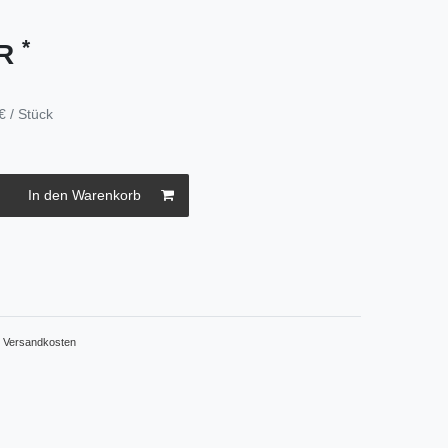
*
UR
€ / Stück
In den Warenkorb
.
Versandkosten