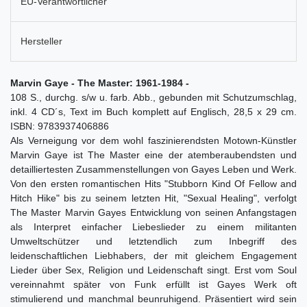
EU-Verantwortlicher
Hersteller
Marvin Gaye - The Master: 1961-1984 -
108 S., durchg. s/w u. farb. Abb., gebunden mit Schutzumschlag,
inkl. 4 CD´s, Text im Buch komplett auf Englisch, 28,5 x 29 cm.
ISBN: 9783937406886
Als Verneigung vor dem wohl faszinierendsten Motown-Künstler
Marvin Gaye ist The Master eine der atemberaubendsten und
detailliertesten Zusammenstellungen von Gayes Leben und Werk.
Von den ersten romantischen Hits "Stubborn Kind Of Fellow and
Hitch Hike" bis zu seinem letzten Hit, "Sexual Healing", verfolgt
The Master Marvin Gayes Entwicklung von seinen Anfangstagen
als Interpret einfacher Liebeslieder zu einem militanten
Umweltschützer und letztendlich zum Inbegriff des
leidenschaftlichen Liebhabers, der mit gleichem Engagement
Lieder über Sex, Religion und Leidenschaft singt. Erst vom Soul
vereinnahmt später von Funk erfüllt ist Gayes Werk oft
stimulierend und manchmal beunruhigend. Präsentiert wird sein