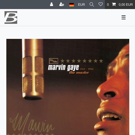
EUR
0
0,00 EUR
☰