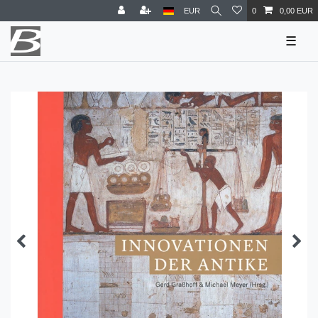
EUR
0
0,00 EUR
☰