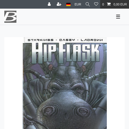
EUR
0
0,00 EUR
☰