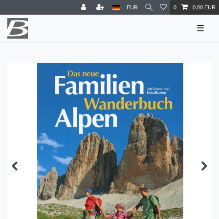
EUR
0
0,00 EUR
☰