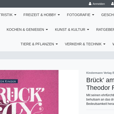
Anmelden
TRISTIK
FREIZEIT & HOBBY
FOTOGRAFIE
GESCH
KOCHEN & GENIEßEN
KUNST & KULTUR
RATGEBE
TIERE & PFLANZEN
VERKEHR & TECHNIK
Kindermann Verlag B
Brück' am
Theodor 
Mit seinen ehrfürcht
behutsam an das dr
Bedeutsamkeit hera