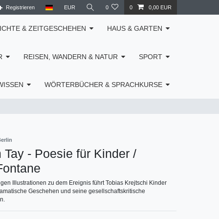
Registrieren
EUR
0
0
0,00 EUR
ICHTE & ZEITGESCHEHEN
HAUS & GARTEN
R
REISEN, WANDERN & NATUR
SPORT
WISSEN
WÖRTERBÜCHER & SPRACHKURSE
erlin
 Tay - Poesie für Kinder /
Fontane
igen Illustrationen zu dem Ereignis führt Tobias Krejtschi Kinder
amatische Geschehen und seine gesellschaftskritische
n.