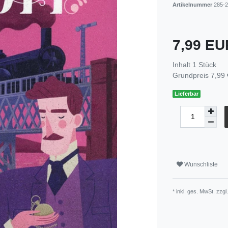
Artikelnummer
285-
7,99 E
Inhalt
1
Stück
Grundpreis
7,99 
Lieferbar
Wunschliste
* inkl. ges. MwSt. zzgl