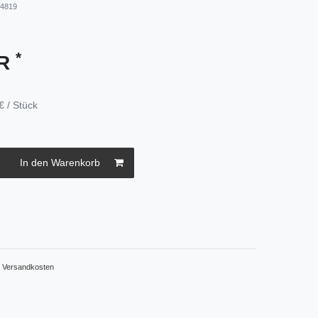
24819
*
UR
€ / Stück
In den Warenkorb
.
Versandkosten