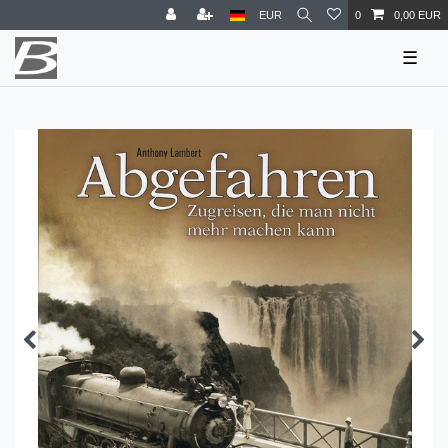
EUR
0
0,00 EUR
☰