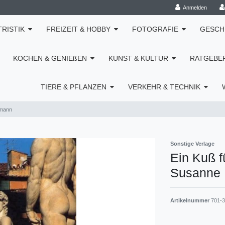
Anmelden
TRISTIK
FREIZEIT & HOBBY
FOTOGRAFIE
GESCH
KOCHEN & GENIEßEN
KUNST & KULTUR
RATGEBE
TIERE & PFLANZEN
VERKEHR & TECHNIK
dmann
Sonstige Verlage
Ein Kuß fü
Susanne 
Artikelnummer
701-