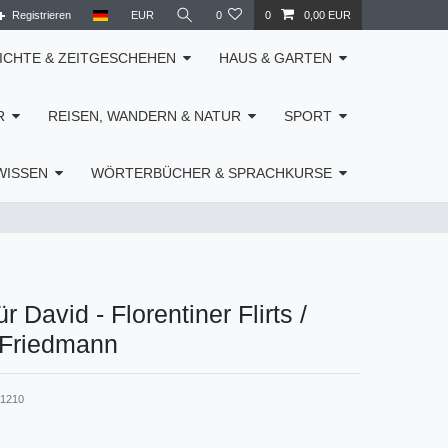
Registrieren
EUR
0
0
0,00 EUR
ICHTE & ZEITGESCHEHEN
HAUS & GARTEN
R
REISEN, WANDERN & NATUR
SPORT
WISSEN
WÖRTERBÜCHER & SPRACHKURSE
r David - Florentiner Flirts /
Friedmann
31210