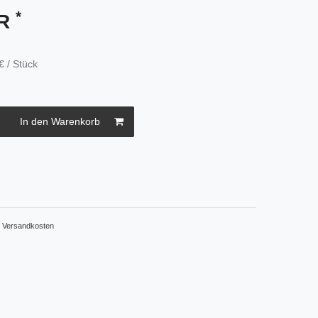
*
UR
€ / Stück
In den Warenkorb
.
Versandkosten