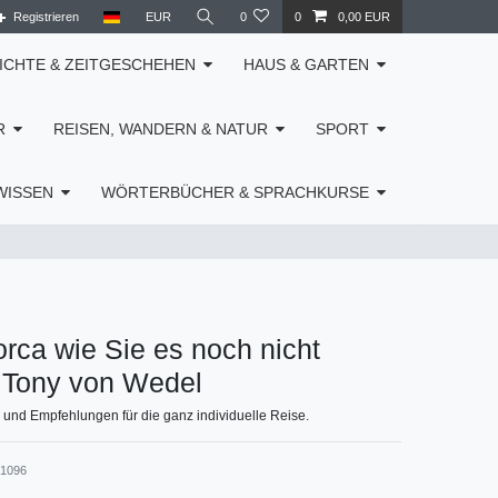
Registrieren
EUR
0
0
0,00 EUR
ICHTE & ZEITGESCHEHEN
HAUS & GARTEN
R
REISEN, WANDERN & NATUR
SPORT
WISSEN
WÖRTERBÜCHER & SPRACHKURSE
orca wie Sie es noch nicht
/ Tony von Wedel
und Empfehlungen für die ganz individuelle Reise.
31096