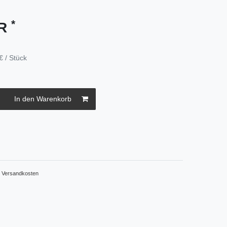
*
UR
€ / Stück
In den Warenkorb
.
Versandkosten