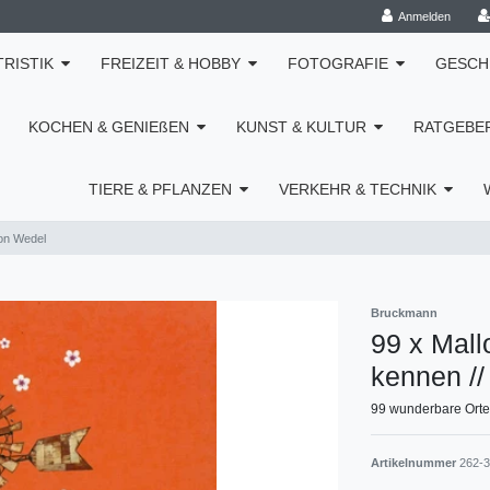
Anmelden
TRISTIK
FREIZEIT & HOBBY
FOTOGRAFIE
GESCH
KOCHEN & GENIEßEN
KUNST & KULTUR
RATGEBE
TIERE & PFLANZEN
VERKEHR & TECHNIK
von Wedel
Bruckmann
99 x Mall
kennen /
99 wunderbare Orte 
Artikelnummer
262-