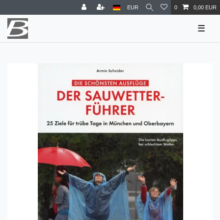
EUR
0
0,00 EUR
☰