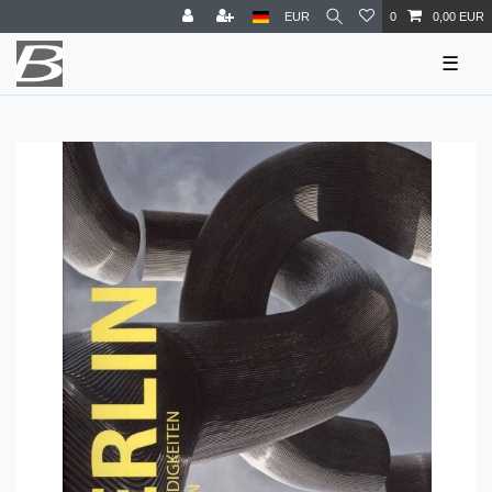
EUR
0
0,00 EUR
☰